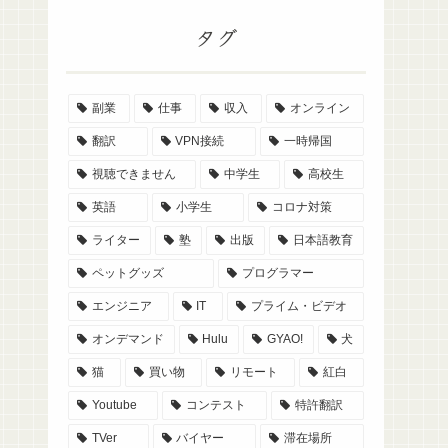
タグ
副業
仕事
収入
オンライン
翻訳
VPN接続
一時帰国
視聴できません
中学生
高校生
英語
小学生
コロナ対策
ライター
塾
出版
日本語教育
ペットグッズ
プログラマー
エンジニア
IT
プライム・ビデオ
オンデマンド
Hulu
GYAO!
犬
猫
買い物
リモート
紅白
Youtube
コンテスト
特許翻訳
TVer
バイヤー
滞在場所