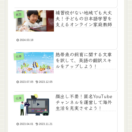
補習校がない地域でも大丈
教育
夫！子どもの日本語学習を
支えるオンライン家庭教師
2024.03.18
熱帯魚の飼育に関する文章
仕事
を訳して、英語の翻訳スキ
ルをアップしよう！
2023.07.05
2023.12.05
顔出し不要！匿名YouTube
仕事
チャンネルを運営して海外
生活を充実させよう！
2023.04.01
2023.11.21