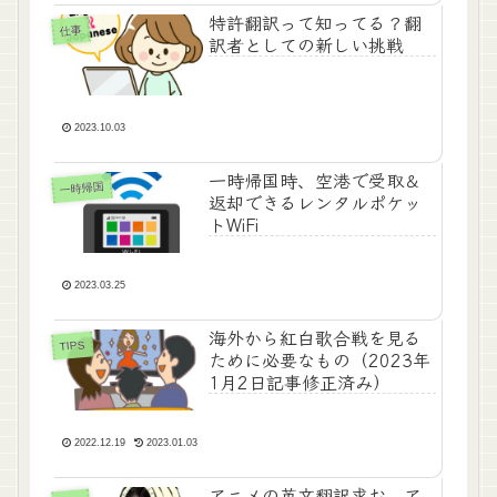
特許翻訳って知ってる？翻
仕事
訳者としての新しい挑戦
2023.10.03
一時帰国時、空港で受取＆
一時帰国
返却できるレンタルポケッ
トWiFi
2023.03.25
海外から紅白歌合戦を見る
TIPS
ために必要なもの（2023年
1月2日記事修正済み）
2022.12.19
2023.01.03
アニメの英文翻訳求む。ア