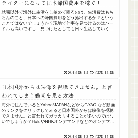
ライターになって日本帰国費用を稼ぐ！
就職以外で海外に生活をし始めて困るのは、生活費はもち
ろんのこと、日本への帰国費用をどう捻出するか？という
ことではないでしょうか？現地で仕事を見つけるのはハー
ドルも高いですし、見つけたとしても日々生活していくだ
けでカツカツ…という状況にも陥る...
2018.06.13
2020.11.09
日本国外からは映像を視聴できません。と言
われてしまう動画を見る方法
海外に住んでいるとYahoo!JAPANなどからGYAO!など動画
のリンクをクリックしてみると日本国外からは映像を視聴
できません。と言われてガッカリすることが多いのではな
いでしょうか？HuluやNHKオンデマンドなどのオンデマン
ド系チャンネ...
2018.09.10
2020.11.09