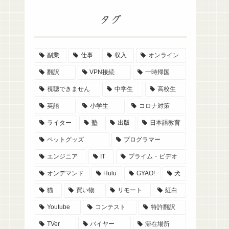
タグ
副業
仕事
収入
オンライン
翻訳
VPN接続
一時帰国
視聴できません
中学生
高校生
英語
小学生
コロナ対策
ライター
塾
出版
日本語教育
ペットグッズ
プログラマー
エンジニア
IT
プライム・ビデオ
オンデマンド
Hulu
GYAO!
犬
猫
買い物
リモート
紅白
Youtube
コンテスト
特許翻訳
TVer
バイヤー
滞在場所