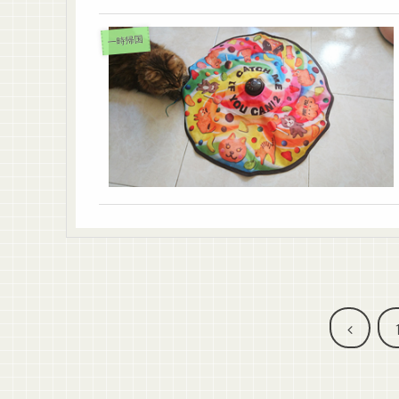
一時帰国
前
へ