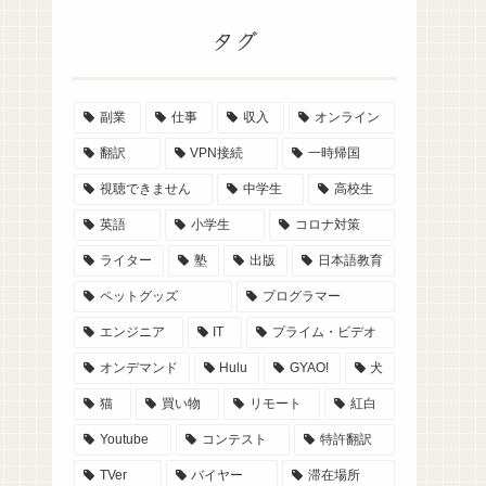
タグ
副業
仕事
収入
オンライン
翻訳
VPN接続
一時帰国
視聴できません
中学生
高校生
英語
小学生
コロナ対策
ライター
塾
出版
日本語教育
ペットグッズ
プログラマー
エンジニア
IT
プライム・ビデオ
オンデマンド
Hulu
GYAO!
犬
猫
買い物
リモート
紅白
Youtube
コンテスト
特許翻訳
TVer
バイヤー
滞在場所